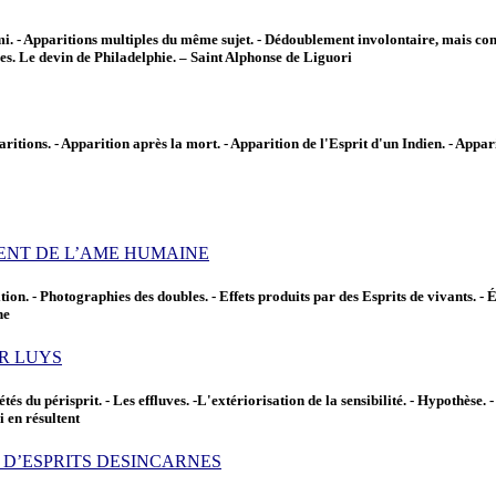
mi. - Apparitions multiples du même sujet. - Dédoublement involontaire, mais con
es. Le devin de Philadelphie. – Saint Alphonse de Liguori
tions. - Apparition après la mort. - Apparition de l'Esprit d'un Indien. - Appariti
EMENT DE L’AME HUMAINE
ition. - Photographies des doubles. - Effets produits par des Esprits de vivants. -
ne
DR LUYS
s du périsprit. - Les effluves. -L'extériorisation de la sensibilité. - Hypothèse. 
i en résultent
S D’ESPRITS DESINCARNES