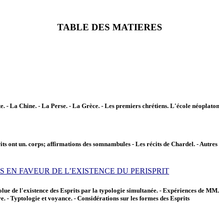
TABLE DES MATIERES
. - La Chine. - La Perse. - La Grèce. - Les premiers chrétiens. L'école néoplatonic
its ont un. corps; affirmations des somnambules - Les récits de Chardel. - Autre
ITS EN FAVEUR DE L’EXISTENCE DU PERISPRIT
solue de l'existence des Esprits par la typologie simultanée. - Expériences de M
re. - Typtologie et voyance. - Considérations sur les formes des Esprits