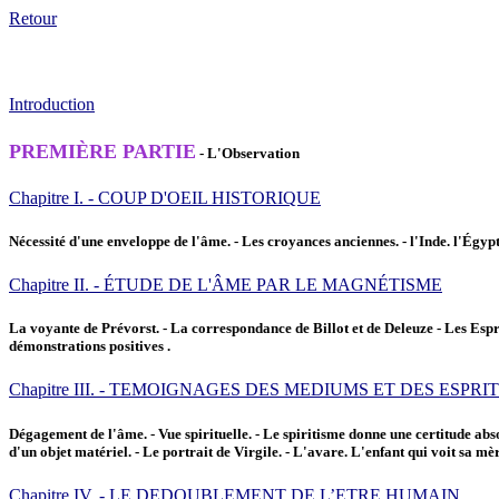
Retour
Introduction
PREMIÈRE PARTIE
- L'Observation
Chapitre I. - COUP D'OEIL HISTORIQUE
Nécessité d'une enveloppe de l'âme. - Les croyances anciennes. - l'Inde. l'Égypte
Chapitre II. - ÉTUDE DE L'ÂME PAR LE MAGNÉTISME
La voyante de Prévorst. - La correspondance de Billot et de Deleuze - Les Espr
démonstrations positives .
Chapitre III. - TEMOIGNAGES DES MEDIUMS ET DES ESPR
Dégagement de l'âme. - Vue spirituelle. - Le spiritisme donne une certitude ab
d'un objet matériel. - Le portrait de Virgile. - L'avare. L'enfant qui voit sa mè
Chapitre IV. - LE DEDOUBLEMENT DE L’ETRE HUMAIN