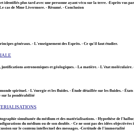
 et identifiés plus tard avec une personne ayant vécu sur la terre. -Esprits vu
 - Le cas de Mme Livermore. - Résumé. - Conclusion
rincipes généraux. - L'enseignement des Esprits. - Ce qu'il faut étudier.
DIALE
mps, justifications astronomiques et géologiques. - La matière. - L'état moléculair
de spirituel. - L'énergie et les fluides. - Étude détaillée sur les fluides. - États
e sur la pondérabilité
ATERIALISATIONS
graphie simultanée du médium et des matérialisations. - Hypothèse de l'hallucina
sfigurations du médium ou de son double. - Ce ne sont pas des idées objectivées 
scussion sur le contenu intellectuel des messages. -Certitude de l'immortalité