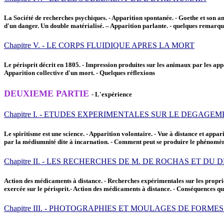
La Société de recherches psychiques. - Apparition spontanée. - Goethe et son a
d'un danger. Un double matérialisé. – Apparition parlante. - quelques remarqu
Chapitre V. - LE CORPS FLUIDIQUE APRES LA MORT
Le périsprit décrit en 1805. - Impression produites sur les animaux par les appari
Apparition collective d'un mort. - Quelques réflexions
DEUXIEME PARTIE
- L'expérience
Chapitre I. - ETUDES EXPERIMENTALES SUR LE DEGAG
Le spiritisme est une science. - Apparition volontaire. - Vue à distance et appar
par la médiumnité dite à incarnation. - Comment peut se produire le phénomè
Chapitre II. - LES RECHERCHES DE M. DE ROCHAS ET DU 
Action des médicaments à distance. - Recherches expérimentales sur les propriété
exercée sur le périsprit.- Action des médicaments à distance. - Conséquences qu
Chapitre III. - PHOTOGRAPHIES ET MOULAGES DE FORME