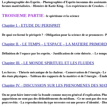
La photographie des Esprits. - Photographies d'Esprits inconnus des assistants
formes matérialisées. - Histoire de Katie King. - Les expériences de Crookes.
TROISIEME PARTIE
- le spiritisme et la science
Chapitre I. - ETUDE DU PERISPRIT
De quoi est formé le périsprit ? - Obligation pour la science de se prononcer.- P
Chapitre II. - LE TEMPS – L’ESPACE – LA MATIERE PRIMOR
Définition de l'espace par les esprits. - Justification de cette théorie. – Le te
Chapitre III. - LE MONDE SPIRITUEL ET LES FLUIDES
Les forces. - Théorie mécanique de la chaleur. - Conservation de l'énergie.- Le mon
des états physiques. - Tableau des rapports de la matière et de l'énergie. - Étud
Chapitre IV. - DISCUSSION SUR LES PHENOMENES DES M
On ne peut faire intervenir la fraude comme moyen général d'explication. Photo
apparitions ne sont pas des dédoublements du médium. - Ce ne sont pas des tran
peut revêtir. - La reproduction du type terrestre est une preuve d'identité. - Di