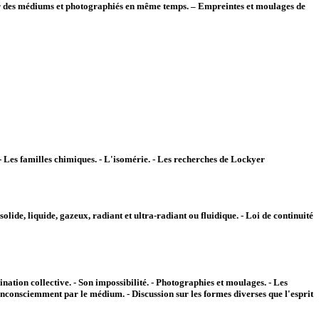
s par des médiums et photographiés en même temps. – Empreintes et moulages de
e. - Les familles chimiques. - L'isomérie. - Les recherches de Lockyer
 solide, liquide, gazeux, radiant et ultra-radiant ou fluidique. - Loi de continuité
tion collective. - Son impossibilité. - Photographies et moulages. - Les
inconsciemment par le médium. - Discussion sur les formes diverses que l'esprit